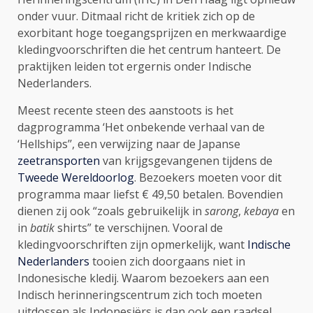
onder vuur. Ditmaal richt de kritiek zich op de
exorbitant hoge toegangsprijzen en merkwaardige
kledingvoorschriften die het centrum hanteert. De
praktijken leiden tot ergernis onder Indische
Nederlanders.
Meest recente steen des aanstoots is het
dagprogramma ‘Het onbekende verhaal van de
‘Hellships’’, een verwijzing naar de Japanse
zeetransporten
van krijgsgevangenen tijdens de
Tweede Wereldoorlog
. Bezoekers moeten voor dit
programma maar liefst € 49,50 betalen. Bovendien
dienen zij ook “zoals gebruikelijk in
sarong
,
kebaya
en
in
batik
shirts” te verschijnen. Vooral de
kledingvoorschriften zijn opmerkelijk, want
Indische
Nederlanders
tooien zich doorgaans niet in
Indonesische kledij. Waarom bezoekers aan een
Indisch herinneringscentrum zich toch moeten
uitdossen als Indonesiërs is dan ook een raadsel.