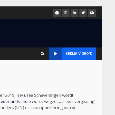
Facebook
Instagram
LinkedIn
Twitter
Youtube
BEKIJK VIDEO'S
mber 2019 in Muzee Scheveningen wordt
ederlands-Indië
wordt wegzet als een ‘vergissing’
landers (FIN) eist nu opheldering van de