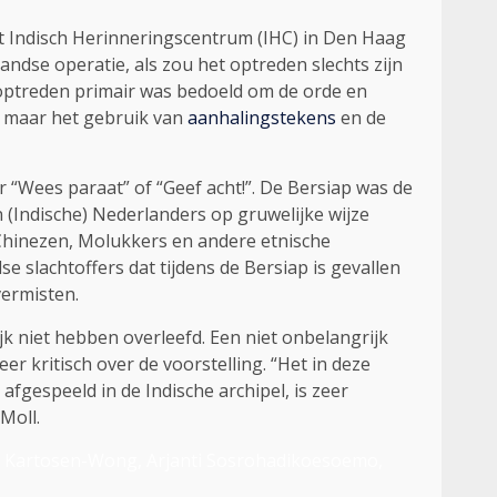
t Indisch Herinneringscentrum (IHC) in Den Haag
ndse operatie, als zou het optreden slechts zijn
 optreden primair was bedoeld om de orde en
, maar het gebruik van
aanhalingstekens
en de
or “Wees paraat” of “Geef acht!”. De Bersiap was de
 (Indische) Nederlanders op gruwelijke wijze
 Chinezen, Molukkers en andere etnische
 slachtoffers dat tijdens de Bersiap is gevallen
vermisten.
k niet hebben overleefd. Een niet onbelangrijk
er kritisch over de voorstelling. “Het in deze
fgespeeld in de Indische archipel, is zeer
Moll.
za Kartosen-Wong, Arjanti Sosrohadikoesoemo,