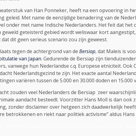
theaterstuk van Han Ponneker, heeft na een opvoering in he
g geleid. Met name de eenzijdige benadering van de Nederla
vel onder met name Indische Nederlanders. Het feit dat het
 geweld geteisterd gebied wordt weliswaar kort aangestipt
dat dit geen serieus scenario zou zijn geweest.
plaats tegen de achtergrond van de
Bersiap
, dat Maleis is vo
pitulatie van Japan
. Gedurende de Bersiap zijn tienduizenden
rs, vanwege hun Nederlandse c.q. Europese etniciteit. Ook
cht Nederlandsgezind te zijn. Het exacte aantal Nederlandse
ttingen variëren tussen de 5.000 en 30.000 doden en 15.000 
cht zouden veel Nederlanders de Bersiap zeer waarschijnlij
nimale aandacht besteedt. Voorzitter Hans Moll is dan ook ze
, zonder disclaimer over hetgeen zich daadwerkelijk heeft a
 betrokkenen en riekt naar politiek activisme” aldus Hans 
, Jeffrey Pondaag, Michael van Zeijl, De Grauwe Eeuw, Re