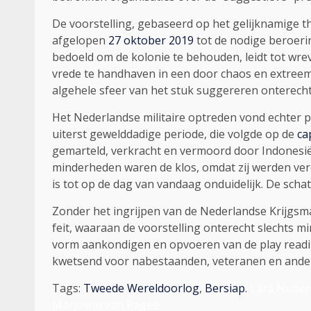
De voorstelling, gebaseerd op het gelijknamige 
afgelopen
27 oktober 2019
tot de nodige beroerin
bedoeld om de kolonie te behouden, leidt tot wre
vrede te handhaven in een door chaos en extreem
algehele sfeer van het stuk suggereren onterecht 
Het Nederlandse militaire optreden vond echter 
uiterst gewelddadige periode, die volgde op de
ca
gemarteld, verkracht en vermoord door Indonesië
minderheden waren de klos, omdat zij werden verda
is tot op de dag van vandaag onduidelijk. De scha
Zonder het ingrijpen van de Nederlandse Krijgsma
feit, waaraan de voorstelling onterecht slechts mi
vorm aankondigen en opvoeren van de play reading
kwetsend voor nabestaanden, veteranen en andere
Tags:
Tweede Wereldoorlog
,
Bersiap
.
Lara Nuberg
Marjolein van Pagee