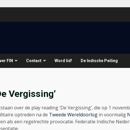
ver FIN
Contact
Word lid!
De Indische Peiling
De Vergissing’
staan over de play reading ‘De Vergissing’, die op 1 nove
ilitaire optreden na de
Tweede Wereldoorlog
in voormalig
N
n als een regelrechte provocatie. Federatie Indische Neder
sentatie.