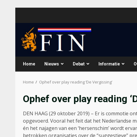
Skip
to
content
Home
Nieuws
Debat
Informatie
O
Home
Ophef over play reading ‘De Vergissing’
Ophef over play reading ‘
DEN HAAG (29 oktober 2019) – Er is commotie ont
opgevoerd. Vooral het feit dat het Nederlandse m
én het najagen van een ‘hersenschim’ wordt ervare
betrokken organisaties over de “suggestieve” pre