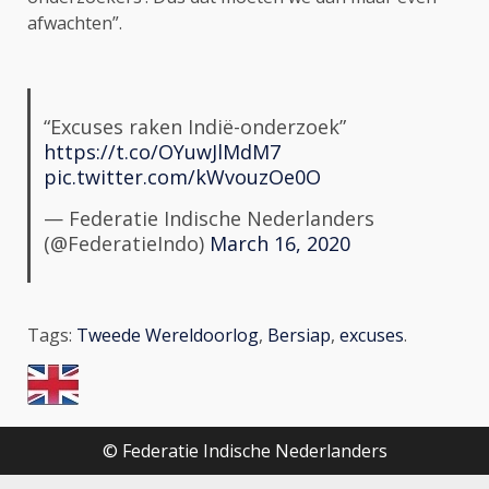
afwachten”.
“Excuses raken Indië-onderzoek”
https://t.co/OYuwJlMdM7
pic.twitter.com/kWvouzOe0O
— Federatie Indische Nederlanders
(@FederatieIndo)
March 16, 2020
Tags:
Tweede Wereldoorlog
,
Bersiap
,
excuses
.
© Federatie Indische Nederlanders