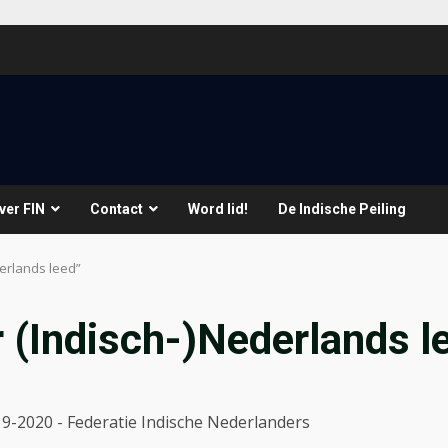
ver FIN
Contact
Word lid!
De Indische Peiling
erlands leed”
 (Indisch-)Nederlands l