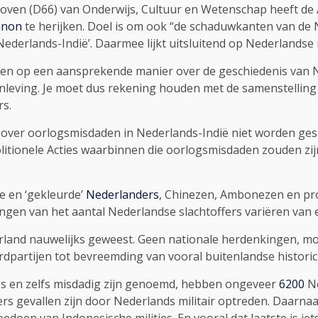
lshoven (D66) van Onderwijs, Cultuur en Wetenschap heeft d
anon
te herijken. Doel is om ook “de schaduwkanten van de N
ederlands-Indië’. Daarmee lijkt uitsluitend op Nederlands
een op een aansprekende manier over de geschiedenis van Ned
nleving. Je moet dus rekening houden met de samenstelling 
rs.
n over oorlogsmisdaden in Nederlands-Indië niet worden ge
Politionele Acties waarbinnen die oorlogsmisdaden zouden zi
e en ‘gekleurde’
Nederlanders
, Chinezen, Ambonezen en pro
en van het aantal Nederlandse slachtoffers variëren van e
derland nauwelijks geweest. Geen nationale herdenkingen, 
partijen tot bevreemding van vooral buitenlandse historici
nloos en zelfs misdadig zijn genoemd, hebben ongeveer
6200
Ne
fers gevallen zijn door Nederlands militair optreden. Daarn