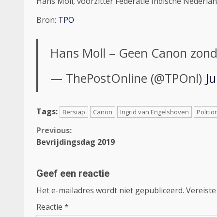
Hans Moll, voorzitter Federatie Indische Nederla
Bron:
TPO
Hans Moll – Geen Canon zond
— ThePostOnline (@TPOnl)
Ju
Tags:
Bersiap
Canon
Ingrid van Engelshoven
Politio
Continue
Previous:
Bevrijdingsdag 2019
Reading
Geef een reactie
Het e-mailadres wordt niet gepubliceerd.
Vereiste
Reactie
*