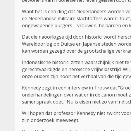
bewoners van Indonesië het leven gelaten door toed
Want het is één ding dat Nederlanders worden ver
de Nederlandse militaire slachtoffers waren ‘fout’,
ongewapende burgers – vrouwen, bejaarden en kind
Dat die naoorlogse tijd door historici wordt her
Wereldoorlog op Duitse en Japanse steden worden 
kan worden gezegd over de grootschalige verkra
Indonesische historici zitten waarschijnlijk niet
gerechtvaardigde en heroïsche vrijheidsstrijd. Wi
onze ouders zijn nooit het verhaal van die tijd
Kennedy zegt in een interview in Trouw dat “Groep
onderhandelingen over wat er in de canon moet zit
samenspraak doet.” Nu is eisen niet zo van Indi
Wij hopen dat professor Kennedy niet zwicht voor
zijn onderzoek meeweegt.