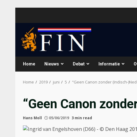
Skip
to
content
Home
Nieuws
Debat
Informatie
O
Home
2019
juni
5
“Geen Canon zonder (Indisch-)Ned
“Geen Canon zonder
Hans Moll
05/06/2019
3 min read