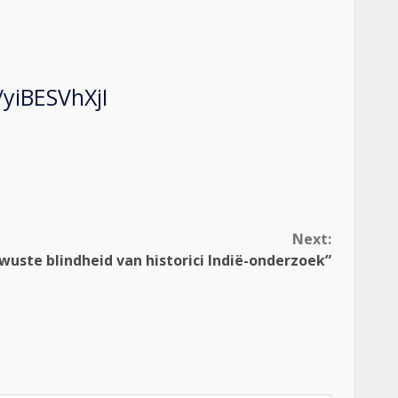
/yiBESVhXjI
Next:
wuste blindheid van historici Indië-onderzoek”