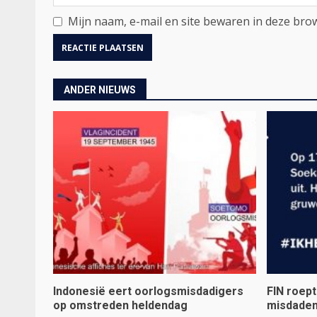
Mijn naam, e-mail en site bewaren in deze brow
ANDER NIEUWS
Indonesië eert oorlogsmisdadigers
FIN roep
op omstreden heldendag
misdaden