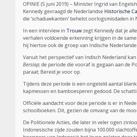
OPINIE (5 juni 2019) – Minister Ingrid van Enge
Kennedy gevraagd de Nederlandse
Historische C
die ‘schaduwkanten’ behelst oorlogsmisdaden in N
In een interview in
Trouw
zegt Kennedy dat je all
verhalen voldoende erkenning krijgen in de same
hij hiertoe ook de groep van Indische Nederlande
Vanuit het perspectief van Indisch Nederland ka
Bersiap
; de periode die vooraf is gegaan aan de 
paraat; Bereid je voor op.
Tijdens deze periode is een ongeteld aantal blank
kapmessen en bamboesperen gedood. De schatting
Officiële aandacht voor deze periode is er in Ne
schoolboeken. Dit, gezien de omvang van de moord
De Politionele Acties, die later in veler ogen zi
Indonesische zijde zouden bijna 100.000 slachtof