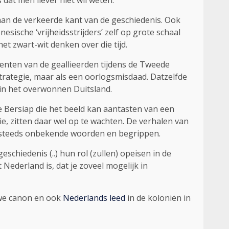
 dat men liever niet wil weten.
 aan de verkeerde kant van de geschiedenis. Ook
esische ‘vrijheidsstrijders’ zelf op grote schaal
t zwart-wit denken over die tijd.
menten van de geallieerden tijdens de Tweede
trategie, maar als een oorlogsmisdaad. Datzelfde
in het overwonnen Duitsland.
de Bersiap die het beeld kan aantasten van een
e, zitten daar wel op te wachten. De verhalen van
og steeds onbekende woorden en begrippen.
chiedenis (..) hun rol (zullen) opeisen in de
Nederland is, dat je zoveel mogelijk in
uwe canon en ook
Nederlands leed
in de koloniën in