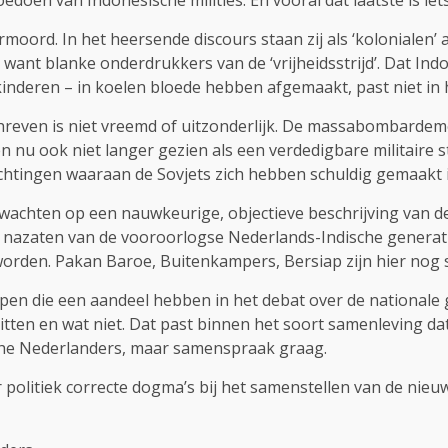
oen van Indonesische milities. En vooral dat laatste is iets
moord. In het heersende discours staan zij als ‘kolonialen’
 want blanke onderdrukkers van de ‘vrijheidsstrijd’. Dat Indon
eren – in koelen bloede hebben afgemaakt, past niet in he
schreven is niet vreemd of uitzonderlijk. De massabombarde
nu ook niet langer gezien als een verdedigbare militaire s
chtingen waaraan de Sovjets zich hebben schuldig gemaakt 
 te wachten op een nauwkeurige, objectieve beschrijving van 
j, nazaten van de vooroorlogse Nederlands-Indische generati
 geworden. Pakan Baroe, Buitenkampers, Bersiap zijn hier n
en die een aandeel hebben in het debat over de nationale ges
ten en wat niet. Dat past binnen het soort samenleving dat 
sche Nederlanders, maar samenspraak graag.
 politiek correcte dogma’s bij het samenstellen van de nie