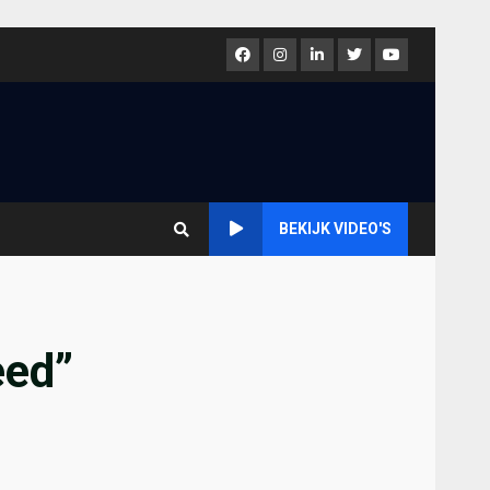
Facebook
Instagram
LinkedIn
Twitter
Youtube
BEKIJK VIDEO'S
eed”