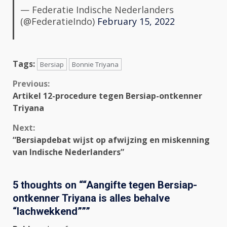
— Federatie Indische Nederlanders
(@FederatieIndo)
February 15, 2022
Tags:
Bersiap
Bonnie Triyana
Continue
Previous:
Artikel 12-procedure tegen Bersiap-ontkenner
Reading
Triyana
Next:
“Bersiapdebat wijst op afwijzing en miskenning
van Indische Nederlanders”
5 thoughts on “
“Aangifte tegen Bersiap-
ontkenner Triyana is alles behalve
“lachwekkend””
”