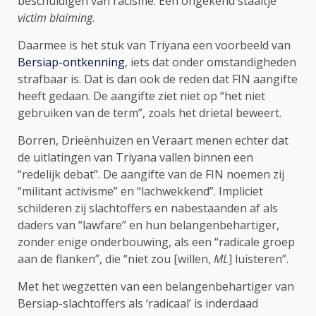
beschuldigen van racisme. Een ongekend staaltje
victim blaiming
.
Daarmee is het stuk van Triyana een voorbeeld van
Bersiap-ontkenning
, iets dat onder omstandigheden
strafbaar is. Dat is dan ook de reden dat FIN aangifte
heeft gedaan. De aangifte ziet niet op “het niet
gebruiken van de term”, zoals het drietal beweert.
Borren, Drieënhuizen en Veraart menen echter dat
de uitlatingen van Triyana vallen binnen een
“redelijk debat”. De aangifte van de FIN noemen zij
“militant activisme” en “lachwekkend”. Impliciet
schilderen zij slachtoffers en nabestaanden af als
daders van “lawfare” en hun belangenbehartiger,
zonder enige onderbouwing, als een “radicale groep
aan de flanken”, die “niet zou [willen,
ML
] luisteren”.
Met het wegzetten van een belangenbehartiger van
Bersiap-slachtoffers als ‘radicaal’ is inderdaad