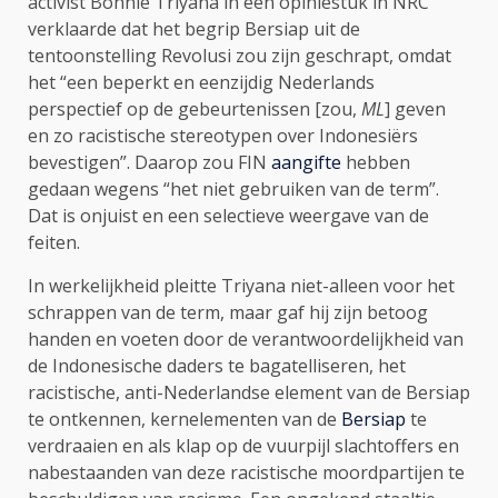
activist Bonnie Triyana in een opiniestuk in NRC
verklaarde dat het begrip Bersiap uit de
tentoonstelling Revolusi zou zijn geschrapt, omdat
het “een beperkt en eenzijdig Nederlands
perspectief op de gebeurtenissen [zou,
ML
] geven
en zo racistische stereotypen over Indonesiërs
bevestigen”. Daarop zou FIN
aangifte
hebben
gedaan wegens “het niet gebruiken van de term”.
Dat is onjuist en een selectieve weergave van de
feiten.
In werkelijkheid pleitte Triyana niet-alleen voor het
schrappen van de term, maar gaf hij zijn betoog
handen en voeten door de verantwoordelijkheid van
de Indonesische daders te bagatelliseren, het
racistische, anti-Nederlandse element van de Bersiap
te ontkennen, kernelementen van de
Bersiap
te
verdraaien en als klap op de vuurpijl slachtoffers en
nabestaanden van deze racistische moordpartijen te