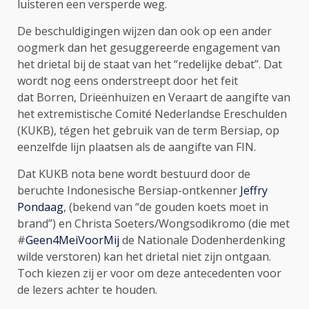
luisteren een versperde weg.
De beschuldigingen wijzen dan ook op een ander
oogmerk dan het gesuggereerde engagement van
het drietal bij de staat van het “redelijke debat”. Dat
wordt nog eens onderstreept door het feit
dat Borren, Drieënhuizen en Veraart de aangifte van
het extremistische Comité Nederlandse Ereschulden
(KUKB), tégen het gebruik van de term Bersiap, op
eenzelfde lijn plaatsen als de aangifte van FIN.
Dat KUKB nota bene wordt bestuurd door de
beruchte Indonesische Bersiap-ontkenner
Jeffry
Pondaag
, (bekend van “de gouden koets moet in
brand”) en Christa Soeters/Wongsodikromo (die met
#
Geen4MeiVoorMij
de Nationale Dodenherdenking
wilde verstoren) kan het drietal niet zijn ontgaan.
Toch kiezen zij er voor om deze antecedenten voor
de lezers achter te houden.