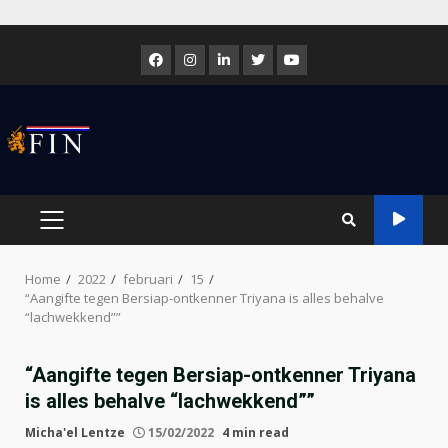
Skip
to
Facebook
Instagram
LinkedIn
Twitter
Youtube
content
PRIMARY
MENU
Home
2022
februari
15
“Aangifte tegen Bersiap-ontkenner Triyana is alles behalve
“lachwekkend””
“Aangifte tegen Bersiap-ontkenner Triyana
is alles behalve “lachwekkend””
Micha'el Lentze
15/02/2022
4 min read