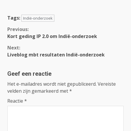
Tags:
Indië-onderzoek
Continue
Previous:
Kort geding IP 2.0 om Indië-onderzoek
Reading
Next:
Liveblog mbt resultaten Indië-onderzoek
Geef een reactie
Het e-mailadres wordt niet gepubliceerd.
Vereiste
velden zijn gemarkeerd met
*
Reactie
*