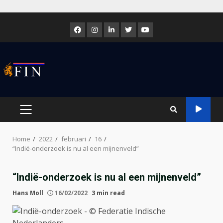
Skip
to
Facebook
Instagram
LinkedIn
Twitter
Youtube
content
PRIMARY
MENU
Home
2022
februari
16
“Indië-onderzoek is nu al een mijnenveld”
“Indië-onderzoek is nu al een mijnenveld”
Hans Moll
16/02/2022
3 min read