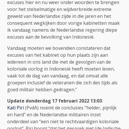
excuses hier en nu weer onder woorden te brengen
voor het stelselmatige en wijdverbreide extreme
geweld van Nederlandse zijde in die jaren en het
consequent wegkijken door vorige kabinetten maak
ik vandaag namens de Nederlandse regering diepe
excuses aan de bevolking van Indonesië.
Vandaag moeten we bovendien constateren dat
excuses van het kabinet op hun plaats zijn aan
iedereen in ons land die met de gevolgen van de
koloniale oorlog in Indonesië heeft moeten leven,
vaak tot de dag van vandaag, en dat omvat alle
groepen inclusief de veteranen die zich des tijds als
goed militair hebben gedragen.”
Update donderdag 17 februari 2022 13:03
:
Kati Piri
(PvdA) noemt de conclusies “helder, pijnlijk
en hard” en de Nederlandse militairen inzet
onderdeel van “een niet te rechtvaardigen koloniale
oorlog”. Piri hoopt “dat het gesprek met (de Indische