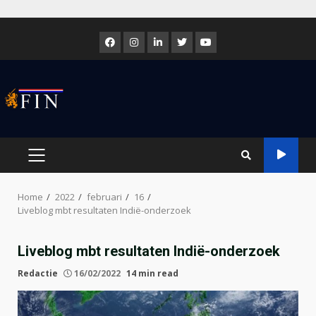
Skip
to
Facebook
Instagram
LinkedIn
Twitter
Youtube
content
PRIMARY
MENU
Home
2022
februari
16
Liveblog mbt resultaten Indië-onderzoek
Liveblog mbt resultaten Indië-onderzoek
Redactie
16/02/2022
14 min read