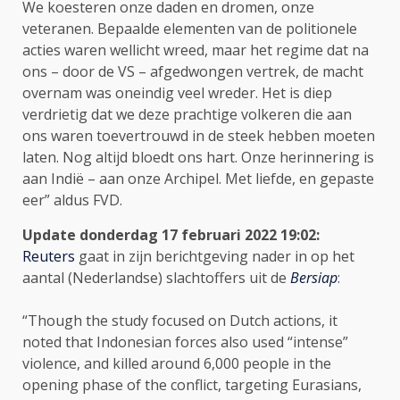
We koesteren onze daden en dromen, onze
veteranen. Bepaalde elementen van de politionele
acties waren wellicht wreed, maar het regime dat na
ons – door de VS – afgedwongen vertrek, de macht
overnam was oneindig veel wreder. Het is diep
verdrietig dat we deze prachtige volkeren die aan
ons waren toevertrouwd in de steek hebben moeten
laten. Nog altijd bloedt ons hart. Onze herinnering is
aan Indië – aan onze Archipel. Met liefde, en gepaste
eer” aldus FVD.
Update donderdag 17 februari 2022 1
9:02:
Reuters
gaat in zijn berichtgeving nader in op het
aantal (Nederlandse) slachtoffers uit de
Bersiap
:
“Though the study focused on Dutch actions, it
noted that Indonesian forces also used “intense”
violence, and killed around 6,000 people in the
opening phase of the conflict, targeting Eurasians,