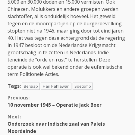
5.000 en 30.000 doden en 15.000 vermisten. Ook
Chinezen, Molukkers en andere groepen werden
slachtoffer, al is onduidelijk hoeveel. Het geweld
tegen én de moordpartijen op de burgerbevolking
stopten niet na 1946, maar ging door tot eind jaren
40. Het was tegen deze achtergrond dat de regering
in 1947 besloot om de Nederlandse Krijgsmacht
grootschalig in te zetten in Nederlands-Indië
teneinde de “orde en rust” te herstellen. Deze
operatie is ook wel bekend onder de eufemistische
term Politionele Acties.
Tags:
Bersiap
Hari Pahlawan
Soetomo
Continue
Previous:
10 november 1945 – Operatie Jack Boer
Reading
Next:
Onderzoek naar Indische zaal van Paleis
Noordeinde