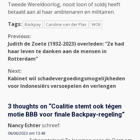
Tweede Wereldoorlog, nooit loon of soldij heeft
betaald aan al haar ambtenaren en militairen.
Tags:
Backpay
Caroline van der Plas
WOII
Continue
Previous:
Judith de Zoete (1932-2023) overleden: “Ze had
Reading
haar leven te danken aan de mensen in
Rotterdam”
Next:
Kabinet wil schadevergoedingsmogelijkheden
voor Indonesiërs versoepelen én verlengen
3 thoughts on “
Coalitie stemt ook tégen
motie BBB voor finale Backpay-regeling
”
Nancy Echter
schreef:
08/06/2023 om 13:48