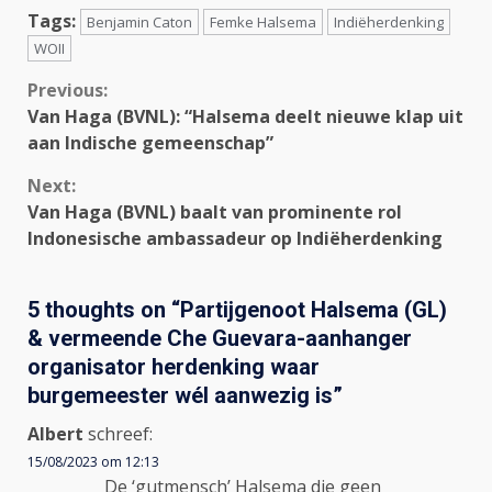
Tags:
Benjamin Caton
Femke Halsema
Indiëherdenking
WOII
Continue
Previous:
Van Haga (BVNL): “Halsema deelt nieuwe klap uit
Reading
aan Indische gemeenschap”
Next:
Van Haga (BVNL) baalt van prominente rol
Indonesische ambassadeur op Indiëherdenking
5 thoughts on “
Partijgenoot Halsema (GL)
& vermeende Che Guevara-aanhanger
organisator herdenking waar
burgemeester wél aanwezig is
”
Albert
schreef:
15/08/2023 om 12:13
De ‘gutmensch’ Halsema die geen