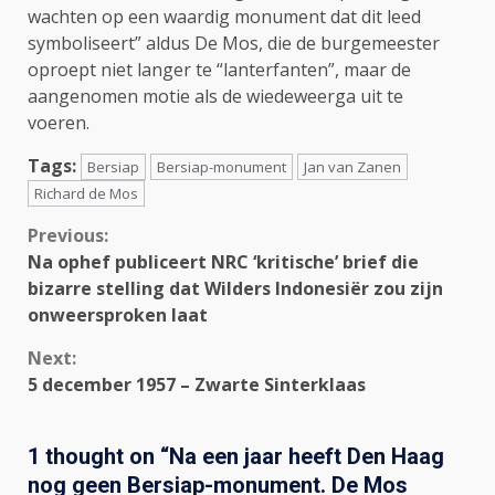
wachten op een waardig monument dat dit leed
symboliseert” aldus De Mos, die de burgemeester
oproept niet langer te “lanterfanten”, maar de
aangenomen motie als de wiedeweerga uit te
voeren.
Tags:
Bersiap
Bersiap-monument
Jan van Zanen
Richard de Mos
Continue
Previous:
Na ophef publiceert NRC ‘kritische’ brief die
Reading
bizarre stelling dat Wilders Indonesiër zou zijn
onweersproken laat
Next:
5 december 1957 – Zwarte Sinterklaas
1 thought on “
Na een jaar heeft Den Haag
nog geen Bersiap-monument. De Mos