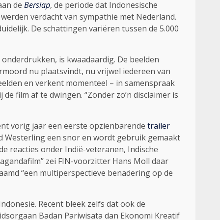
 aan de
Bersiap
, de periode dat Indonesische
e werden verdacht van sympathie met Nederland.
uidelijk. De schattingen variëren tussen de 5.000
te onderdrukken, is kwaadaardig. De beelden
rmoord nu plaatsvindt, nu vrijwel iedereen van
de beelden en verkent momenteel – in samenspraak
j de film af te dwingen. “Zonder zo’n disclaimer is
cent vorig jaar een eerste opzienbarende
trailer
nd Westerling een snor en wordt gebruik gemaakt
 reacties onder Indië-veteranen, Indische
agandafilm” zei FIN-voorzitter Hans Moll daar
enaamd “een multiperspectieve benadering op de
Indonesië. Recent bleek zelfs dat ook de
eidsorgaan Badan Pariwisata dan Ekonomi Kreatif