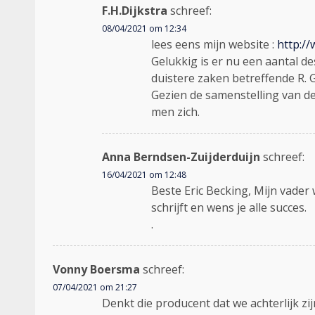
F.H.Dijkstra
schreef:
08/04/2021 om 12:34
lees eens mijn website :
http:/
Gelukkig is er nu een aantal d
duistere zaken betreffende R. 
Gezien de samenstelling van d
men zich.
Anna Berndsen-Zuijderduijn
schreef:
16/04/2021 om 12:48
Beste Eric Becking, Mijn vader 
schrijft en wens je alle succes.
.
Vonny Boersma
schreef:
07/04/2021 om 21:27
Denkt die producent dat we achterlijk zij