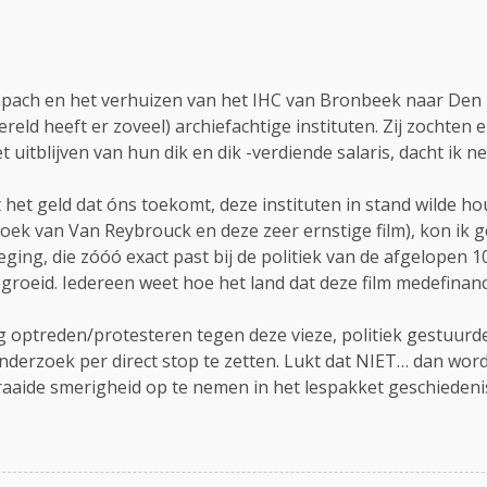
mpach en het verhuizen van het IHC van Bronbeek naar Den H
ereld heeft er zoveel) archiefachtige instituten. Zij zochten
 uitblijven van hun dik en dik -verdiende salaris, dacht ik ne
et geld dat óns toekomt, deze instituten in stand wilde ho
oek van Van Reybrouck en deze zeer ernstige film), kon ik 
ging, die zóóó exact past bij de politiek van de afgelopen 1
roeid. Iedereen weet hoe het land dat deze film medefinanc
g optreden/protesteren tegen deze vieze, politiek gestuurd
onderzoek per direct stop te zetten. Lukt dat NIET… dan wo
raaide smerigheid op te nemen in het lespakket geschiedeni