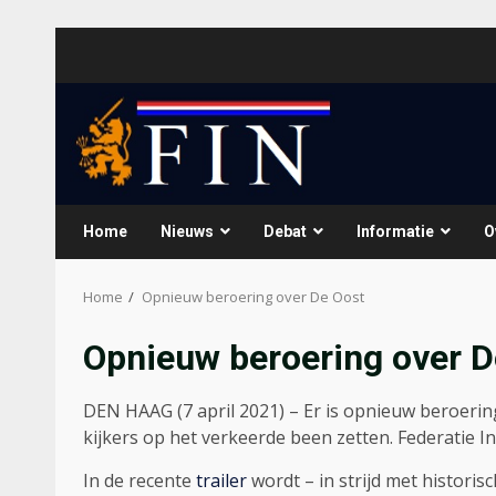
Skip
to
content
Home
Nieuws
Debat
Informatie
O
Home
Opnieuw beroering over De Oost
Opnieuw beroering over D
DEN HAAG (7 april 2021) – Er is opnieuw beroerin
kijkers op het verkeerde been zetten. Federatie I
In de recente
trailer
wordt – in strijd met histori