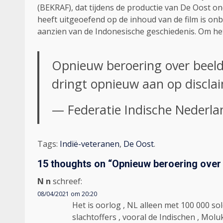
(BEKRAF), dat tijdens de productie van De Oost on
heeft uitgeoefend op de inhoud van de film is onbe
aanzien van de Indonesische geschiedenis. Om het 
Opnieuw beroering over beel
dringt opnieuw aan op discla
— Federatie Indische Nederla
Tags:
Indië-veteranen
,
De Oost
.
15 thoughts on “
Opnieuw beroering over
N n
schreef:
08/04/2021 om 20:20
Het is oorlog , NL alleen met 100 000 so
slachtoffers , vooral de Indischen , Molu