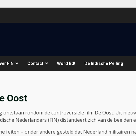
ver FIN
Contact
Word lid!
De Indische Peiling
e Oost
g ontstaan rondom de controversiële film De Oost. Uit nieuw
ndische Nederlanders (FIN) distantieert zich van de beelden 
sche feiten – onder andere gesteld dat Nederland militairen 