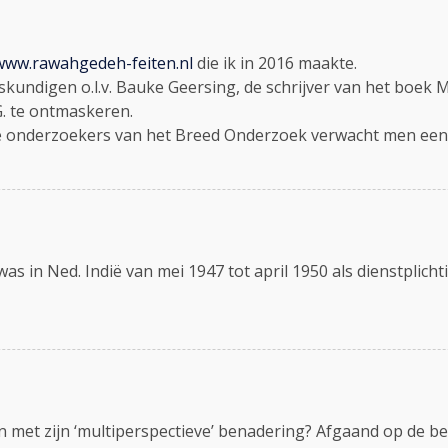
/www.rawahgedeh-feiten.nl
die ik in 2016 maakte.
eskundigen o.l.v. Bauke Geersing, de schrijver van het boek 
G. te ontmaskeren.
e onderzoekers van het Breed Onderzoek verwacht men een z
was in Ned. Indië van mei 1947 tot april 1950 als dienstplich
n met zijn ‘multiperspectieve’ benadering? Afgaand op de bee