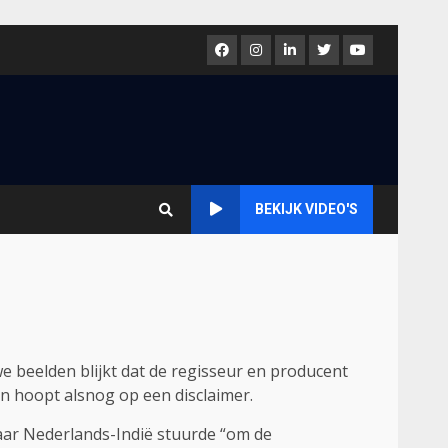
Facebook
Instagram
LinkedIn
Twitter
Youtube
BEKIJK VIDEO'S
e beelden blijkt dat de regisseur en producent
en hoopt alsnog op een disclaimer.
naar Nederlands-Indië stuurde “om de