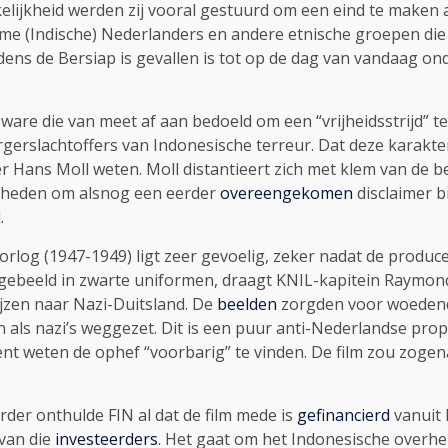
erkelijkheid werden zij vooral gestuurd om een eind te maken
me (Indische) Nederlanders en andere etnische groepen di
dens de Bersiap is gevallen is tot op de dag van vandaag ond
ware die van meet af aan bedoeld om een “vrijheidsstrijd” 
gerslachtoffers van Indonesische terreur. Dat deze karakte
itter Hans Moll weten. Moll distantieert zich met klem van 
ijkheden om alsnog een eerder
overeengekomen
disclaimer bi
.
orlog (1947-1949) ligt zeer gevoelig, zeker nadat de produ
 afgebeeld in zwarte uniformen, draagt KNIL-kapitein Raymo
ijzen naar Nazi-Duitsland. De
beelden
zorgden voor woedende
ls nazi’s weggezet. Dit is een puur anti-Nederlandse prop
ent weten de ophef “voorbarig” te vinden. De film zou zog
erder onthulde FIN al dat de film mede is
gefinancierd
vanuit 
 van die
investeerders
. Het gaat om het Indonesische overh