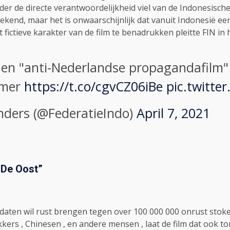
der de directe verantwoordelijkheid viel van de Indonesisch
kend, maar het is onwaarschijnlijk dat vanuit Indonesië een f
fictieve karakter van de film te benadrukken pleitte FIN in 
den "anti-Nederlandse propagandafilm
imer
https://t.co/cgvCZ06iBe
pic.twitt
nders (@FederatieIndo)
April 7, 2021
 De Oost
”
ldaten wil rust brengen tegen over 100 000 000 onrust stoke
kkers , Chinesen , en andere mensen , laat de film dat ook to