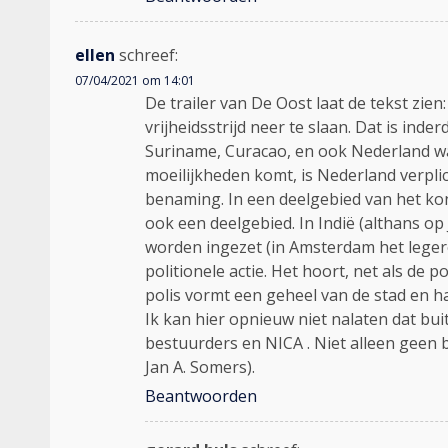
ellen
schreef:
07/04/2021 om 14:01
De trailer van De Oost laat de tekst zi
vrijheidsstrijd neer te slaan. Dat is in
Suriname, Curacao, en ook Nederland wa
moeilijkheden komt, is Nederland verplic
benaming. In een deelgebied van het kon
ook een deelgebied. In Indië (althans op
worden ingezet (in Amsterdam het legero
politionele actie. Het hoort, net als de 
polis vormt een geheel van de stad en ha
Ik kan hier opnieuw niet nalaten dat bu
bestuurders en NICA . Niet alleen geen 
Jan A. Somers).
Beantwoorden