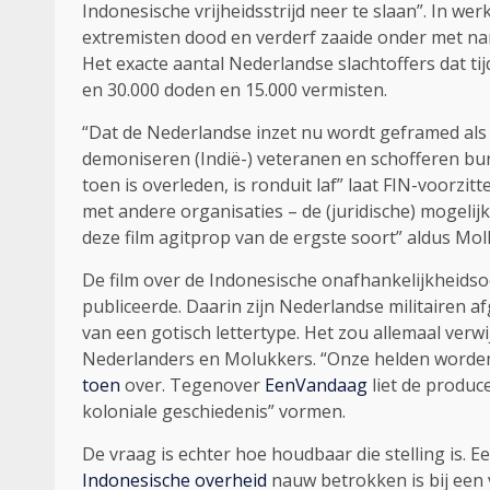
Indonesische vrijheidsstrijd neer te slaan”. In w
extremisten dood en verderf zaaide onder met na
Het exacte aantal Nederlandse slachtoffers dat tij
en 30.000 doden en 15.000 vermisten.
“Dat de Nederlandse inzet nu wordt geframed als 
demoniseren (Indië-) veteranen en schofferen bur
toen is overleden, is ronduit laf” laat FIN-voorz
met andere organisaties – de (juridische) mogel
deze film agitprop van de ergste soort” aldus Moll
De film over de Indonesische onafhankelijkheidso
publiceerde. Daarin zijn Nederlandse militairen
van een gotisch lettertype. Het zou allemaal verw
Nederlanders en Molukkers. “Onze helden worden a
toen
over. Tegenover
EenVandaag
liet de produc
koloniale geschiedenis” vormen.
De vraag is echter hoe houdbaar die stelling is. E
Indonesische overheid
nauw betrokken is bij een