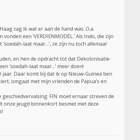
aag zag ik wat er aan de hand was. O.a.
 en vonden een ‘VERDIENMODEL.’ Als Indo, die zijn
t ‘soedah-laat maar…’, ze zijn nu toch allemaal
uden, en hen de opdracht tot dat Dekolonisatie-
geen ‘soedah-laat maar…’ meer doen!
0 jaar. Daar komt bij dat ik op Nieuw-Guinea ben
iert, omgaat met mijn vrienden de Papua’s en
e geschiedvervalsing. FIN moet ernaar streven de
rdt onze jeugd binnenkort besmet met deze
s!