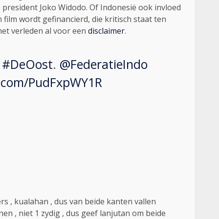
e president Joko Widodo. Of Indonesië ook invloed
ilm wordt gefinancierd, die kritisch staat ten
het verleden al voor een
disclaimer
.
"
#DeOost
.
@FederatieIndo
er.com/PudFxpWY1R
rs , kualahan , dus van beide kanten vallen
nen , niet 1 zydig , dus geef lanjutan om beide