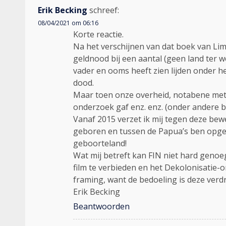
Erik Becking
schreef:
08/04/2021 om 06:16
Korte reactie.
Na het verschijnen van dat boek van Li
geldnood bij een aantal (geen land ter w
vader en ooms heeft zien lijden onder het
dood.
Maar toen onze overheid, notabene met h
onderzoek gaf enz. enz. (onder andere b
Vanaf 2015 verzet ik mij tegen deze bewe
geboren en tussen de Papua’s ben opgeg
geboorteland!
Wat mij betreft kan FIN niet hard genoe
film te verbieden en het Dekolonisatie-
framing, want de bedoeling is deze verd
Erik Becking
Beantwoorden