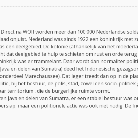
en: Direct na WOII worden meer dan 100.000 Nederlandse so
derdaad onjuist. Nederland was sinds 1922 een koninkrijk met 
s een deelgebied. De kolonie (afhankelijk van het moederl
ht dat deelgebied te hulp te schieten om rust en orde terug 
inkrijk was er trammelant. Daar wordt dan normaliter polit
 Java en delen van Sumatra) deed het Indonesische gezagsorga
nderdeel Marechaussee). Dat leger treedt dan op in de plaat
politie, bij het bestuur, de polis, stad, zowel een socio-polit
ar territorium , die de burgerlijke ruimte vormt.
iten Java en delen van Sumatra, er een stabiel bestuur was o
bersiap, maar een politionele actie was ook niet nodig. De 