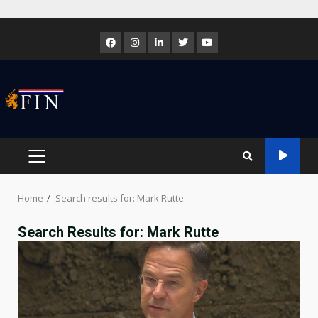
Skip
to
Facebook
Instagram
LinkedIn
Twitter
Youtube
content
PRIMARY
MENU
Home
Search results for: Mark Rutte
Search Results for:
Mark Rutte