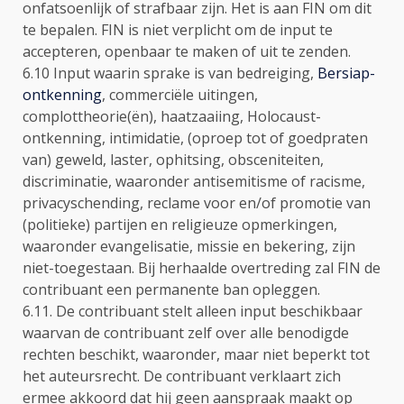
onfatsoenlijk of strafbaar zijn. Het is aan FIN om dit
te bepalen. FIN is niet verplicht om de input te
accepteren, openbaar te maken of uit te zenden.
6.10 Input waarin sprake is van bedreiging,
Bersiap-
ontkenning
, commerciële uitingen,
complottheorie(ën), haatzaaiing, Holocaust-
ontkenning, intimidatie, (oproep tot of goedpraten
van) geweld, laster, ophitsing, obsceniteiten,
discriminatie, waaronder antisemitisme of racisme,
privacyschending, reclame voor en/of promotie van
(politieke) partijen en religieuze opmerkingen,
waaronder evangelisatie, missie en bekering, zijn
niet-toegestaan. Bij herhaalde overtreding zal FIN de
contribuant een permanente ban opleggen.
6.11. De contribuant stelt alleen input beschikbaar
waarvan de contribuant zelf over alle benodigde
rechten beschikt, waaronder, maar niet beperkt tot
het auteursrecht. De contribuant verklaart zich
ermee akkoord dat hij geen aanspraak maakt op