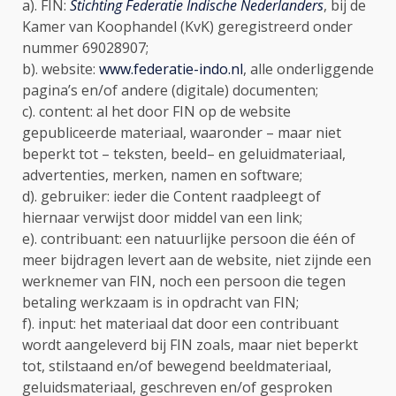
a). FIN:
Stichting Federatie Indische Nederlanders
, bij de
Kamer van Koophandel (KvK) geregistreerd onder
nummer 69028907;
b). website:
www.federatie-indo.nl
, alle onderliggende
pagina’s en/of andere (digitale) documenten;
c). content: al het door FIN op de website
gepubliceerde materiaal, waaronder – maar niet
beperkt tot – teksten, beeld– en geluidmateriaal,
advertenties, merken, namen en software;
d). gebruiker: ieder die Content raadpleegt of
hiernaar verwijst door middel van een link;
e). contribuant: een natuurlijke persoon die één of
meer bijdragen levert aan de website, niet zijnde een
werknemer van FIN, noch een persoon die tegen
betaling werkzaam is in opdracht van FIN;
f). input: het materiaal dat door een contribuant
wordt aangeleverd bij FIN zoals, maar niet beperkt
tot, stilstaand en/of bewegend beeldmateriaal,
geluidsmateriaal, geschreven en/of gesproken