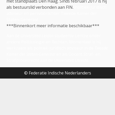
met standplaats Den Haag. Sinds februari 2017 is hij
als bestuurslid verbonden aan FIN.
Politiek-juridisch
adviseur en persvoorlichter Tweede Kamer der
Staten-Generaal
***Binnenkort meer informatie beschikbaar***
Aan de
Universiteit Leiden
studeerde Lentze onder
andere Politicologie en Rechten. Momenteel is hij
werkzaam als politiek-juridisch adviseur in de
Tweede
Kamer der Staten-Generaal
en als Docent Straf- en
Strafprocesrecht aan de
Universiteit Utrecht
.
© Federatie Indische Nederlanders