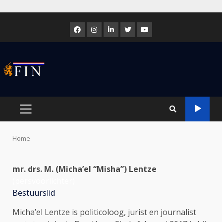
Skip
to
Facebook
Instagram
LinkedIn
Twitter
Youtube
content
PRIMARY
MENU
Home
mr. drs. M. (Micha’el “Misha”) Lentze
(persvoorlichter)
Bestuurslid
Micha’el Lentze is politicoloog, jurist en journalist