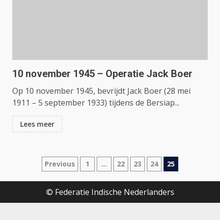
10 november 1945 – Operatie Jack Boer
Op 10 november 1945, bevrijdt Jack Boer (28 mei
1911 – 5 september 1933) tijdens de Bersiap...
Lees meer
Berichtnavigatie
Previous
1
…
22
23
24
25
© Federatie Indische Nederlanders