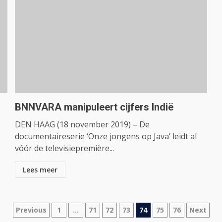
BNNVARA manipuleert cijfers Indië
DEN HAAG (18 november 2019) – De
documentaireserie ‘Onze jongens op Java’ leidt al
vóór de televisiepremière...
Lees meer
Berichtnavigatie
Previous
1
…
71
72
73
74
75
76
Next