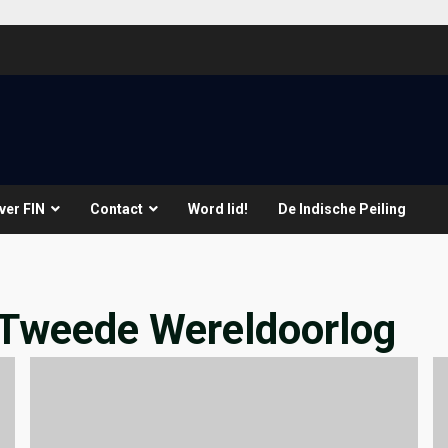
ver FIN
Contact
Word lid!
De Indische Peiling
Tweede Wereldoorlog