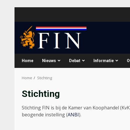
Skip
to
content
Home
Nieuws
Debat
Informatie
O
Home
Stichting
Stichting
Stichting FIN is bij de Kamer van Koophandel (K
beogende instelling (
ANBI
).