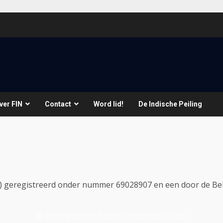
ver FIN
Contact
Word lid!
De Indische Peiling
vK) geregistreerd onder nummer 69028907 en een door de Be
© Federation of Dutch Indos/Indo Dutch