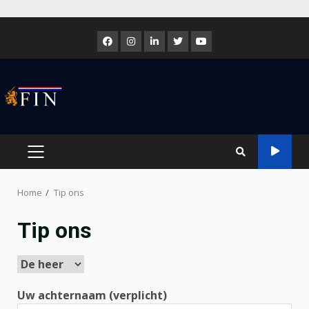
Skip
to
Facebook
Instagram
LinkedIn
Twitter
Youtube
content
PRIMARY
MENU
Home
Tip ons
Tip ons
Uw achternaam (verplicht)