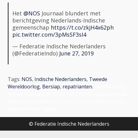
Het
@NOS
Journaal blundert met
berichtgeving Nederlands-Indische
gemeenschap
https://t.co/zkjH4x62ph
pic.twitter.com/3pMsSF3sI4
— Federatie Indische Nederlanders
(@FederatieIndo)
June 27, 2019
Tags:
NOS
,
Indische Nederlanders
,
Tweede
Wereldoorlog
,
Bersiap
,
repatrianten
.
Lara Nuberg,
Jeffrey Pondaag, Michael van Zeijl, De Grauwe Eeuw,
Reza Kartosen-Wong, Arjanti Sosrohadikoesoemo,
Marjolein van Pagee
© Federatie Indische Nederlanders