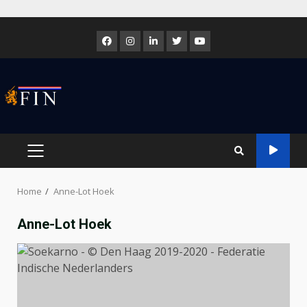
Skip
to
Facebook
Instagram
LinkedIn
Twitter
Youtube
content
PRIMARY
MENU
Home
Anne-Lot Hoek
Anne-Lot Hoek