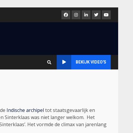
Facebook
Instagram
LinkedIn
Twitter
Youtube
BEKIJK VIDEO'S
 de
Indische archipel
tot staatsgevaarlijk en
n Sinterklaas was niet langer welkom. Het
interklaas’. Het vormde de climax van jarenlang