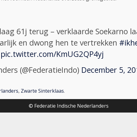
daag 61j terug – verklaarde Soekarno l
arlijk en dwong hen te vertrekken
#ikh
pic.twitter.com/KmUG2QP4yj
nders (@FederatieIndo)
December 5, 20
rlanders
,
Zwarte Sinterklaas
.
© Federatie Indische Nederlanders