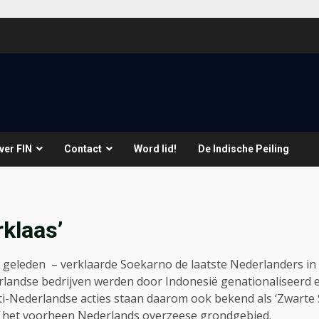
ver FIN
Contact
Word lid!
De Indische Peiling
klaas’
 geleden – verklaarde Soekarno de laatste Nederlanders in
landse bedrijven werden door Indonesië genationaliseerd e
i-Nederlandse acties staan daarom ook bekend als ‘Zwarte S
p het voorheen Nederlands overzeese grondgebied.