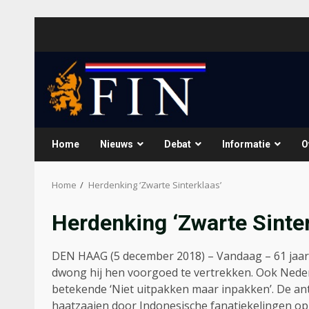
Skip
to
content
Home
Nieuws
Debat
Informatie
O
Home
Herdenking ‘Zwarte Sinterklaas’
Herdenking ‘Zwarte Sinter
DEN HAAG (5 december 2018) – Vandaag – 61 jaar
dwong hij hen voorgoed te vertrekken. Ook Neder
betekende ‘Niet uitpakken maar inpakken’. De ant
haatzaaien door Indonesische fanatiekelingen o