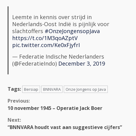
Leemte in kennis over strijd in
Nederlands-Oost Indië is pijnlijk voor
slachtoffers
#OnzeJongensopJava
https://t.co/1M3qoAZptV
pic.twitter.com/Ke0xFjyfrI
— Federatie Indische Nederlanders
(@FederatieIndo)
December 3, 2019
Tags:
Bersiap
BNNVARA
Onze Jongens op Java
Continue
Previous:
10 november 1945 – Operatie Jack Boer
Reading
Next:
“BNNVARA houdt vast aan suggestieve cijfers”