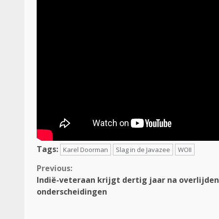
Tags:
Karel Doorman
Slag in de Javazee
WOII
Continue
Previous:
Indië-veteraan krijgt dertig jaar na overlijden
Reading
onderscheidingen