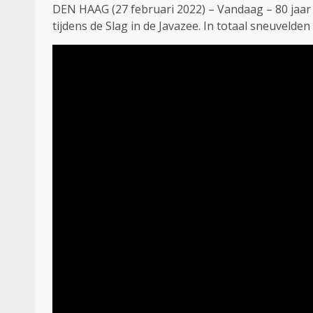
DEN HAAG (27 februari 2022) – Vandaag – 80 jaar 
tijdens de Slag in de Javazee. In totaal sneuveld