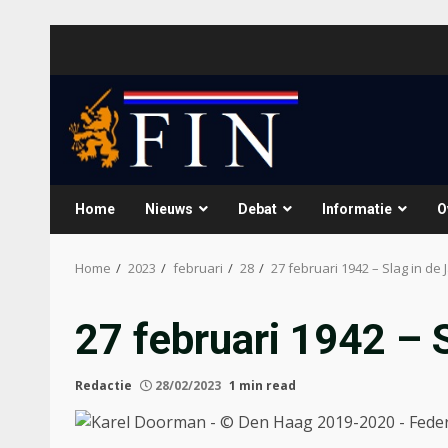
Skip
to
content
Home
Nieuws
Debat
Informatie
O
Home
2023
februari
28
27 februari 1942 – Slag in de
27 februari 1942 – 
Redactie
28/02/2023
1 min read