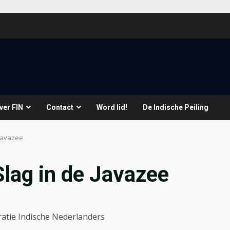
ver FIN
Contact
Word lid!
De Indische Peiling
 Javazee
Slag in de Javazee