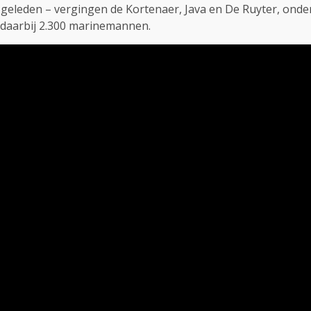
geleden – vergingen de Kortenaer, Java en De Ruyter, onder
en daarbij 2.300 marinemannen.