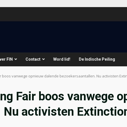
ver FIN
Contact
Word lid!
De Indische Peiling
ir boos vanwege opnieuw dalende bezoekersaantallen. Nu activisten Exti
ong Fair boos vanwege o
 Nu activisten Extinctio