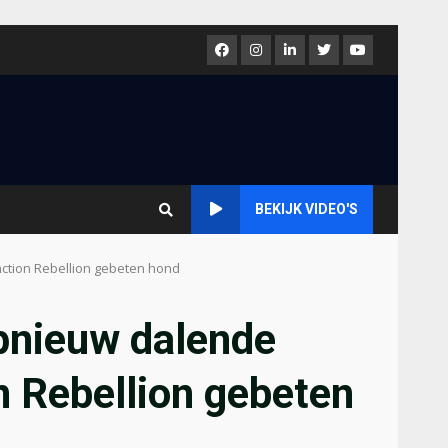
Facebook
Instagram
LinkedIn
Twitter
Youtube
BEKIJK VIDEO'S
nction Rebellion gebeten hond
pnieuw dalende
n Rebellion gebeten