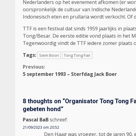
Nederlanders op het evenement afkomen (er wonen 
oorspronkelijk de cultuur van Indische Nederland
Indonesisch eten en prullaria wordt verkocht. Of
TTF is een festival dat sinds 1959 jaarlijks in pl
Tong/Besar. De eerste editie vond plaats in het 
Tegenwoordig vindt de TTF iedere zomer plaats o
Tags:
Siem Boon
Tong Tong Fair
Continue
Previous:
5 september 1993 – Sterfdag Jack Boer
Reading
8 thoughts on “
Organisator Tong Tong Fa
gebeten hond
”
Pascal BaB
schreef:
21/09/2023 om 20:52
Den Haag was vroeger, tot de jaren 90, 