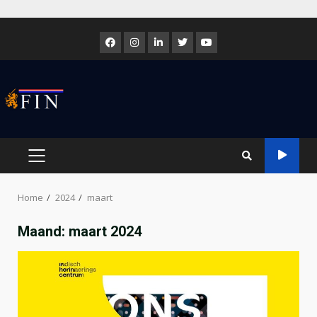
Skip
to
Facebook
Instagram
LinkedIn
Twitter
Youtube
content
PRIMARY
MENU
Home
2024
maart
Maand:
maart 2024