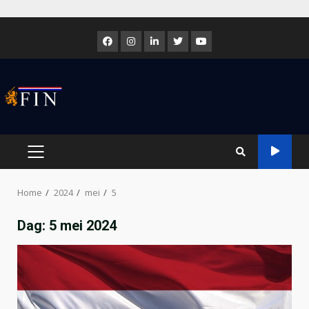
Skip
to
Facebook
Instagram
LinkedIn
Twitter
Youtube
content
PRIMARY
MENU
Home
2024
mei
5
Dag:
5 mei 2024