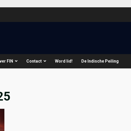
ver FIN
Contact
Word lid!
De Indische Peiling
25