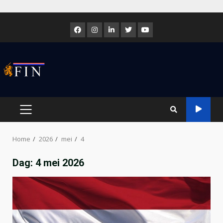
Skip
to
Facebook
Instagram
LinkedIn
Twitter
Youtube
content
PRIMARY
MENU
Home
2026
mei
4
Dag:
4 mei 2026