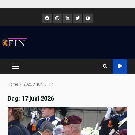
Skip
to
Facebook
Instagram
LinkedIn
Twitter
Youtube
content
PRIMARY
MENU
Home
2026
juni
17
Dag:
17 juni 2026