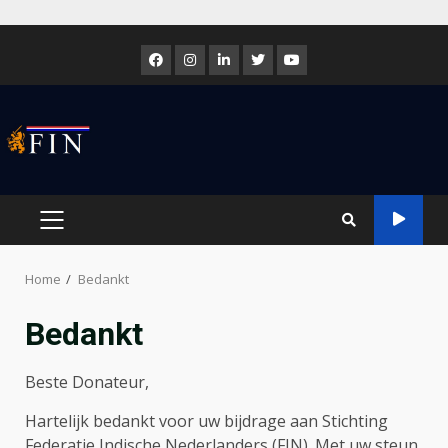
Skip
to
Facebook
Instagram
LinkedIn
Twitter
Youtube
content
PRIMARY
MENU
Home
Bedankt
Bedankt
Beste Donateur,
Hartelijk bedankt voor uw bijdrage aan Stichting
Federatie Indische Nederlanders (FIN). Met uw steun