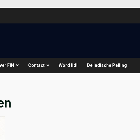
ver FIN
Contact
Word lid!
De Indische Peiling
en