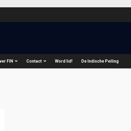
ver FIN
Contact
Word lid!
De Indische Peiling