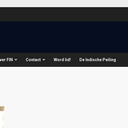
ver FIN
Contact
Word lid!
De Indische Peiling