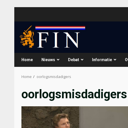
Skip
to
content
Home
Nieuws
Debat
Informatie
O
Home
oorlogsmisdadigers
oorlogsmisdadigers