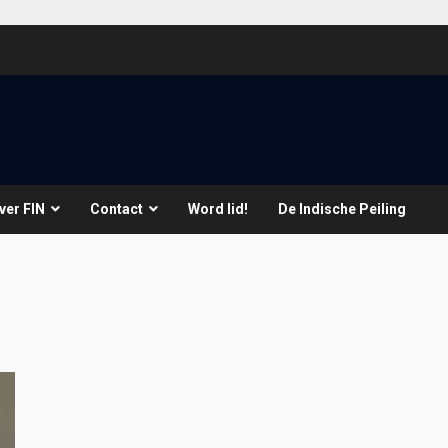
ver FIN
Contact
Word lid!
De Indische Peiling