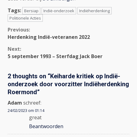
Tags:
Bersiap
Indië-onderzoek
Indiëherdenking
Politionele Acties
Continue
Previous:
Herdenking Indië-veteranen 2022
Reading
Next:
5 september 1993 – Sterfdag Jack Boer
2 thoughts on “
Keiharde kritiek op Indië-
onderzoek door voorzitter Indiëherdenking
Roermond
”
Adam
schreef:
24/02/2023 om 01:14
great
Beantwoorden