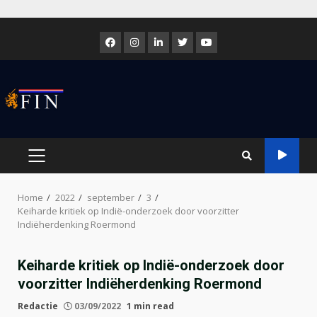
Skip
to
Facebook
Instagram
LinkedIn
Twitter
Youtube
content
PRIMARY
MENU
Home
2022
september
3
Keiharde kritiek op Indië-onderzoek door voorzitter
Indiëherdenking Roermond
Keiharde kritiek op Indië-onderzoek door
voorzitter Indiëherdenking Roermond
Redactie
03/09/2022
1 min read