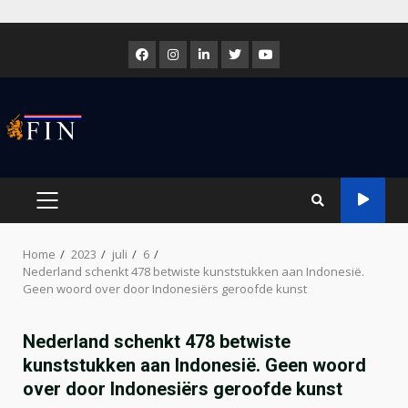
Skip
to
Facebook
Instagram
LinkedIn
Twitter
Youtube
content
PRIMARY
MENU
Home
2023
juli
6
Nederland schenkt 478 betwiste kunststukken aan Indonesië.
Geen woord over door Indonesiërs geroofde kunst
Nederland schenkt 478 betwiste
kunststukken aan Indonesië. Geen woord
over door Indonesiërs geroofde kunst