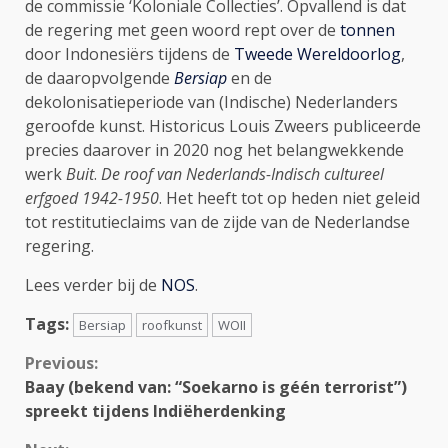
de commissie ‘Koloniale Collecties’. Opvallend is dat
de regering met geen woord rept over de
tonnen
door Indonesiërs tijdens de
Tweede Wereldoorlog
,
de daaropvolgende
Bersiap
en de
dekolonisatieperiode van (Indische) Nederlanders
geroofde kunst. Historicus Louis Zweers publiceerde
precies daarover in 2020 nog het belangwekkende
werk
Buit
.
De roof van Nederlands-Indisch cultureel
erfgoed 1942-1950
. Het heeft tot op heden niet geleid
tot restitutieclaims van de zijde van de Nederlandse
regering.
Lees verder bij de
NOS
.
Tags:
Bersiap
roofkunst
WOII
Continue
Previous:
Baay (bekend van: “Soekarno is géén terrorist”)
Reading
spreekt tijdens Indiëherdenking