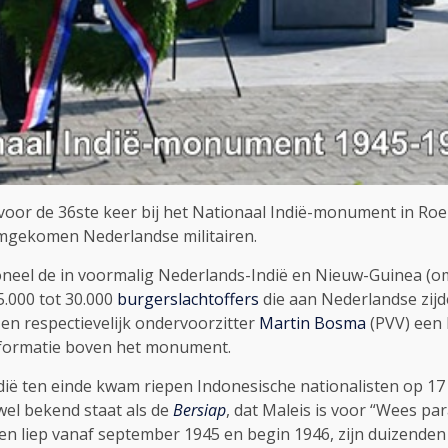
r de 36ste keer bij het Nationaal Indië-monument in Roer
mgekomen Nederlandse militairen.
ioneel de in voormalig Nederlands-Indië en Nieuw-Guinea (o
5.000 tot 30.000
burgerslachtoffers
die aan Nederlandse zij
 en respectievelijk ondervoorzitter
Martin Bosma
(PVV) een 
 formatie boven het monument.
ië ten einde kwam riepen Indonesische nationalisten op 17
wel bekend staat als de
Bersiap
, dat Maleis is voor “Wees par
en liep vanaf september 1945 en begin 1946, zijn duizenden