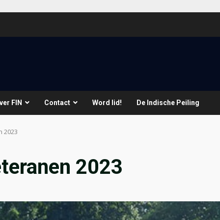
ver FIN
Contact
Word lid!
De Indische Peiling
n 2023
eteranen 2023