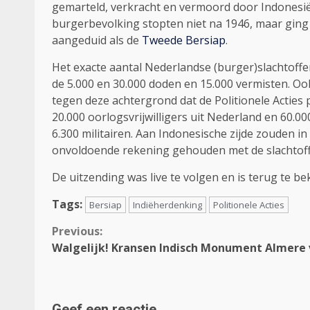
gemarteld, verkracht en vermoord door Indonesi
burgerbevolking stopten niet na 1946, maar ging 
aangeduid als de
Tweede Bersiap
.
Het exacte aantal Nederlandse (burger)slachtoffer
de 5.000 en 30.000 doden en 15.000 vermisten. Oo
tegen deze achtergrond dat de Politionele Acties 
20.000 oorlogsvrijwilligers uit Nederland en 60.0
6.300 militairen. Aan Indonesische zijde zouden in 
onvoldoende rekening gehouden met de slachtoff
De uitzending was live te volgen en is terug te be
Tags:
Bersiap
Indiëherdenking
Politionele Acties
Continue
Previous:
Walgelijk! Kransen Indisch Monument Almere 
Reading
Geef een reactie