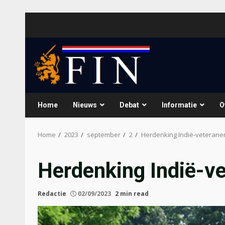
Skip
to
content
Home
Nieuws
Debat
Informatie
O
Home
2023
september
2
Herdenking Indië-veterane
Herdenking Indië-v
Redactie
02/09/2023
2 min read