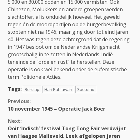
5.000 en 30.000 doden en 15.000 vermisten. Ook
Chinezen, Molukkers en andere groepen werden
slachtoffer, al is onduidelijk hoeveel. Het geweld
tegen én de moordpartijen op de burgerbevolking
stopten niet na 1946, maar ging door tot eind jaren
40. Het was tegen deze achtergrond dat de regering
in 1947 besloot om de Nederlandse Krijgsmacht
grootschalig in te zetten in Nederlands-Indië
teneinde de “orde en rust” te herstellen. Deze
operatie is ook wel bekend onder de eufemistische
term Politionele Acties.
Tags:
Bersiap
Hari Pahlawan
Soetomo
Continue
Previous:
10 november 1945 – Operatie Jack Boer
Reading
Next:
Ooit ‘Indisch’ festival Tong Tong Fair verdwijnt
van Haagse Malieveld. Leek afgelopen jaren