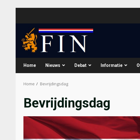
Skip
to
content
Home
Nieuws
Debat
Informatie
O
Home
Bevrijdingsdag
Bevrijdingsdag