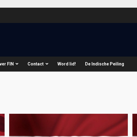
ver FIN
Contact
Word lid!
De Indische Peiling