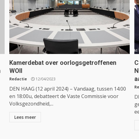
Kamerdebat over oorlogsgetroffenen
C
n
WOII
N
a
Redactie
12/04/2023
Re
DEN HAAG (12 april 2024) – Vandaag, tussen 14:00
en 18:00u, debatteert de Vaste Commissie voor
D
Volksgezondheid,...
g
ee
Lees meer