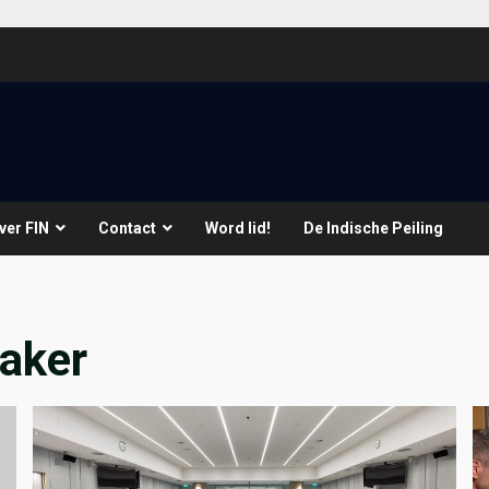
ver FIN
Contact
Word lid!
De Indische Peiling
aker