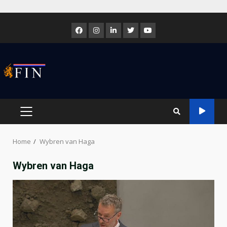
Skip
to
Facebook
Instagram
LinkedIn
Twitter
Youtube
content
PRIMARY
MENU
Home
Wybren van Haga
Wybren van Haga