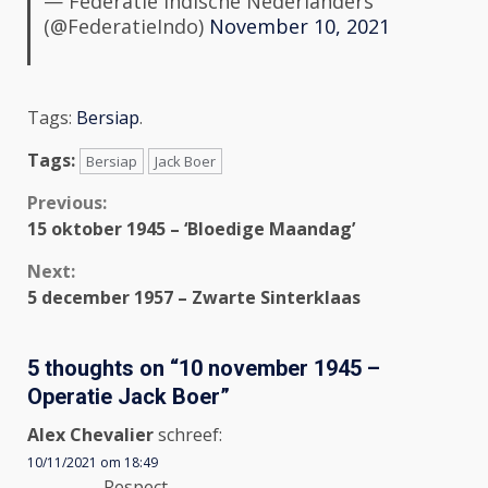
— Federatie Indische Nederlanders
(@FederatieIndo)
November 10, 2021
Tags:
Bersiap
.
Tags:
Bersiap
Jack Boer
Continue
Previous:
15 oktober 1945 – ‘Bloedige Maandag’
Reading
Next:
5 december 1957 – Zwarte Sinterklaas
5 thoughts on “
10 november 1945 –
Operatie Jack Boer
”
Alex Chevalier
schreef:
10/11/2021 om 18:49
Respect