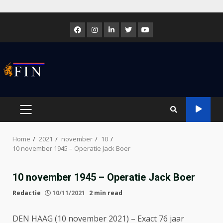
Skip
to
Facebook
Instagram
LinkedIn
Twitter
Youtube
content
PRIMARY
MENU
Home
2021
november
10
10 november 1945 – Operatie Jack Boer
10 november 1945 – Operatie Jack Boer
Redactie
10/11/2021
2 min read
DEN HAAG (10 november 2021) – Exact 76 jaar