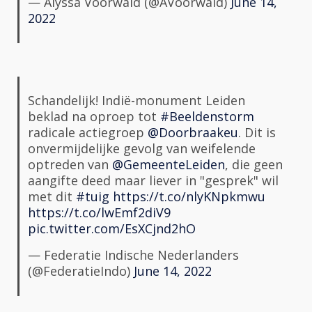
— Alyssa Voorwald (@AVoorwald)
June 14,
2022
Schandelijk! Indië-monument Leiden
beklad na oproep tot
#Beeldenstorm
radicale actiegroep
@Doorbraakeu
. Dit is
onvermijdelijke gevolg van weifelende
optreden van
@GemeenteLeiden
, die geen
aangifte deed maar liever in "gesprek" wil
met dit
#tuig
https://t.co/nlyKNpkmwu
https://t.co/lwEmf2diV9
pic.twitter.com/EsXCjnd2hO
— Federatie Indische Nederlanders
(@FederatieIndo)
June 14, 2022