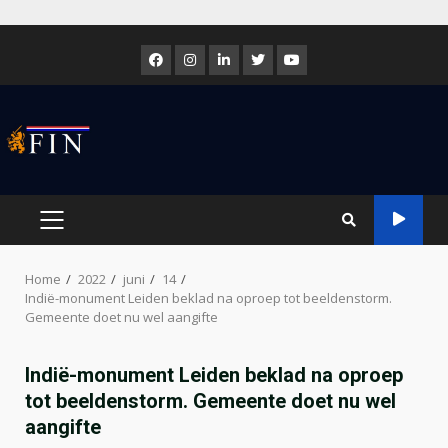
Skip
to
Facebook
Instagram
LinkedIn
Twitter
Youtube
content
PRIMARY
MENU
Home
2022
juni
14
Indië-monument Leiden beklad na oproep tot beeldenstorm.
Gemeente doet nu wel aangifte
Indië-monument Leiden beklad na oproep
tot beeldenstorm. Gemeente doet nu wel
aangifte