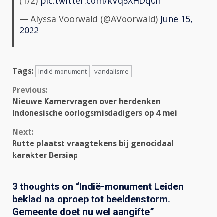
(1/2)
pic.twitter.com/kVq6XHDq0n
— Alyssa Voorwald (@AVoorwald)
June 15,
2022
Tags:
Indië-monument
vandalisme
Continue
Previous:
Nieuwe Kamervragen over herdenken
Reading
Indonesische oorlogsmisdadigers op 4 mei
Next:
Rutte plaatst vraagtekens bij genocidaal
karakter Bersiap
3 thoughts on “
Indië-monument Leiden
beklad na oproep tot beeldenstorm.
Gemeente doet nu wel aangifte
”