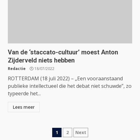
Van de ‘staccato-cultuur’ moest Anton
Zijderveld niets hebben
Redactie
18/07/2022
ROTTERDAM (18 juli 2022) – „Een vooraanstaand
publieke intellectueel die het debat niet schuwde”, zo
typeerde het...
Lees meer
Berichtnavigatie
1
2
Next