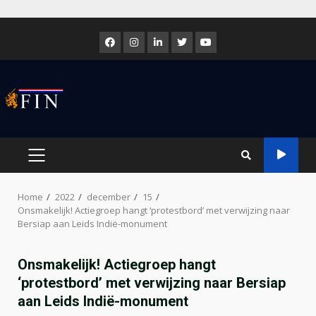
Skip
to
Facebook
Instagram
LinkedIn
Twitter
Youtube
content
PRIMARY
MENU
Home
2022
december
15
Onsmakelijk! Actiegroep hangt ‘protestbord’ met verwijzing naar
Bersiap aan Leids Indië-monument
Onsmakelijk! Actiegroep hangt
‘protestbord’ met verwijzing naar Bersiap
aan Leids Indië-monument