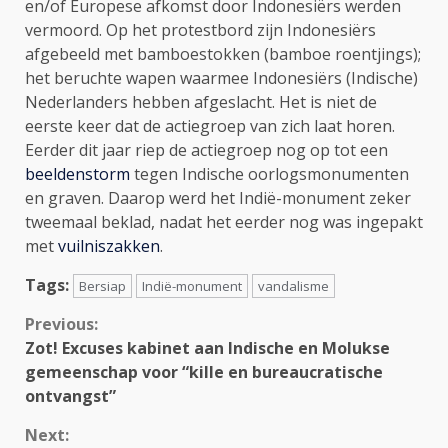
en/of Europese afkomst door Indonesiërs werden
vermoord. Op het protestbord zijn Indonesiërs
afgebeeld met bamboestokken (bamboe roentjings);
het beruchte wapen waarmee Indonesiërs (Indische)
Nederlanders hebben afgeslacht. Het is niet de
eerste keer dat de actiegroep van zich laat horen.
Eerder dit jaar riep de actiegroep nog op tot een
beeldenstorm
tegen Indische oorlogsmonumenten
en graven. Daarop werd het Indië-monument zeker
tweemaal beklad, nadat het eerder nog was ingepakt
met
vuilniszakken
.
Tags:
Bersiap
Indië-monument
vandalisme
Continue
Previous:
Zot! Excuses kabinet aan Indische en Molukse
Reading
gemeenschap voor “kille en bureaucratische
ontvangst”
Next: