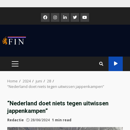
Skip
to
Facebook
Instagram
LinkedIn
Twitter
Youtube
content
PRIMARY
MENU
Home
2024
juni
28
“Nederland doet niets tegen uitwissen jappenkampen”
“Nederland doet niets tegen uitwissen
jappenkampen”
Redactie
28/06/2024
1 min read