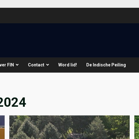
ver FIN
Contact
Word lid!
De Indische Peiling
2024