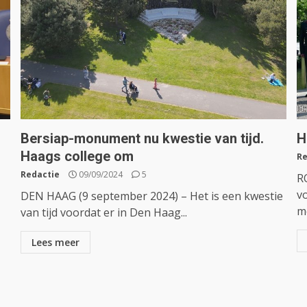
Bersiap-monument nu kwestie van tijd.
H
Haags college om
Re
Redactie
09/09/2024
5
R
vo
DEN HAAG (9 september 2024) – Het is een kwestie
m
van tijd voordat er in Den Haag...
Lees meer