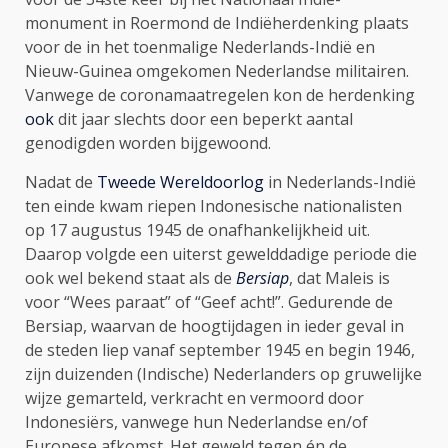
monument in Roermond de Indiëherdenking plaats
voor de in het toenmalige Nederlands-Indië en
Nieuw-Guinea omgekomen Nederlandse militairen.
Vanwege de coronamaatregelen kon de herdenking
ook
dit jaar slechts door een beperkt aantal
genodigden worden bijgewoond.
Nadat de
Tweede Wereldoorlog
in Nederlands-Indië
ten einde kwam riepen Indonesische nationalisten
op 17 augustus 1945 de onafhankelijkheid uit.
Daarop volgde een uiterst gewelddadige periode die
ook wel bekend staat als de
Bersiap
, dat Maleis is
voor “Wees paraat” of “Geef acht!”. Gedurende de
Bersiap, waarvan de hoogtijdagen in ieder geval in
de steden liep vanaf september 1945 en begin 1946,
zijn duizenden (Indische) Nederlanders op gruwelijke
wijze gemarteld, verkracht en vermoord door
Indonesiërs, vanwege hun Nederlandse en/of
Europese afkomst. Het geweld tegen én de