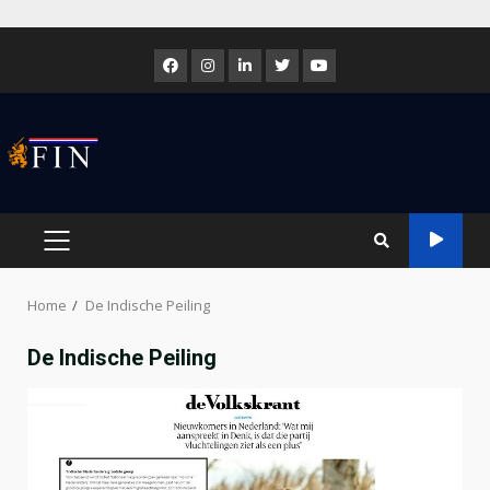
Skip
to
Facebook
Instagram
LinkedIn
Twitter
Youtube
content
PRIMARY
MENU
Home
De Indische Peiling
De Indische Peiling